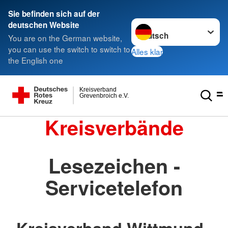
Sie befinden sich auf der
Sprache wechseln zu
deutschen Website
You are on the German website,
you can use the switch to switch to
Alles klar
the English one
Kreisverband
Grevenbroich e.V.
Kreisverbände
Lesezeichen -
Servicetelefon