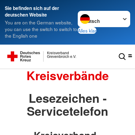
Sie befinden sich auf der
Sprache wechseln zu
deutschen Website
You are on the German website,
you can use the switch to switch to
Alles klar
the English one
Kreisverband
Grevenbroich e.V.
Kreisverbände
Lesezeichen -
Servicetelefon