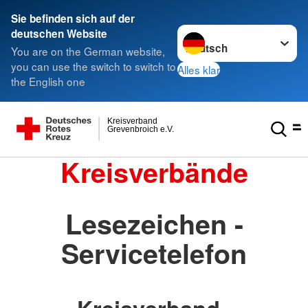
Sie befinden sich auf der
Sprache wechseln zu
deutschen Website
You are on the German website,
you can use the switch to switch to
Alles klar
the English one
Kreisverband
Grevenbroich e.V.
Kreisverbände
Lesezeichen -
Servicetelefon