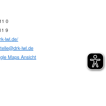
11 0
11 9
k-lwl.de/
telle@drk-lwl.de
ogle Maps Ansicht