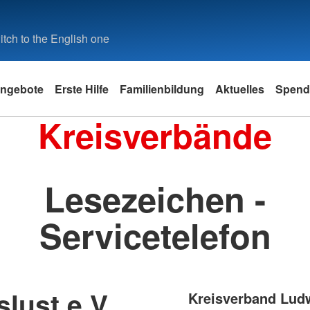
tch to the English one
ngebote
Erste Hilfe
Familienbildung
Aktuelles
Spend
Kreisverbände
Lesezeichen -
Servicetelefon
lust e.V.
Kreisverband Ludw