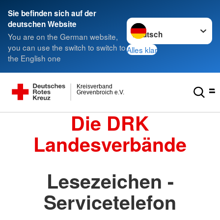
Sie befinden sich auf der
Sprache wechseln zu
deutschen Website
You are on the German website,
you can use the switch to switch to
Alles klar
the English one
Kreisverband
Grevenbroich e.V.
Die DRK
Landesverbände
Lesezeichen -
Servicetelefon