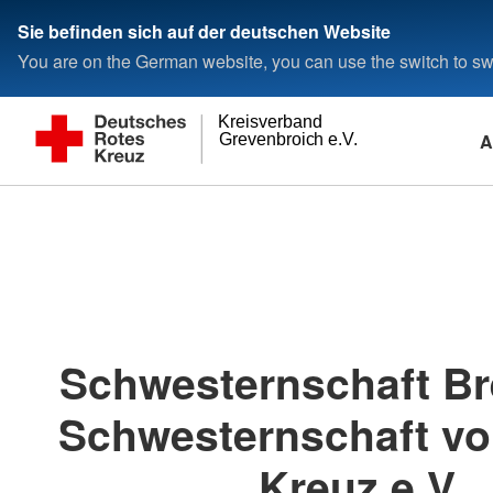
Sie befinden sich auf der deutschen Website
You are on the German website, you can use the switch to swi
Kreisverband
A
Grevenbroich e.V.
Schwesternschaft B
Schwesternschaft v
Kreuz e.V.