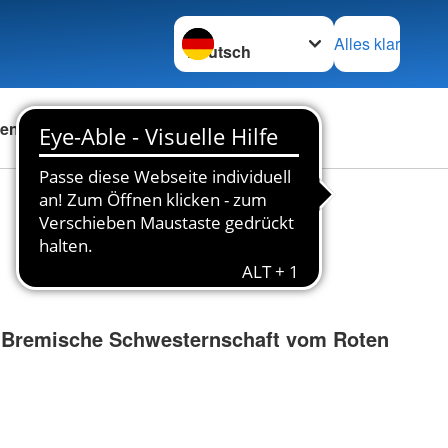
Sprache wechseln zu
Alles klar
en
Das DRK
Karriere
 Bremische Schwesternschaft vom Roten