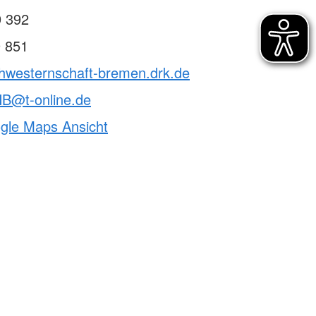
9 392
9 851
chwesternschaft-bremen.drk.de
B@t-online.de
ogle Maps Ansicht