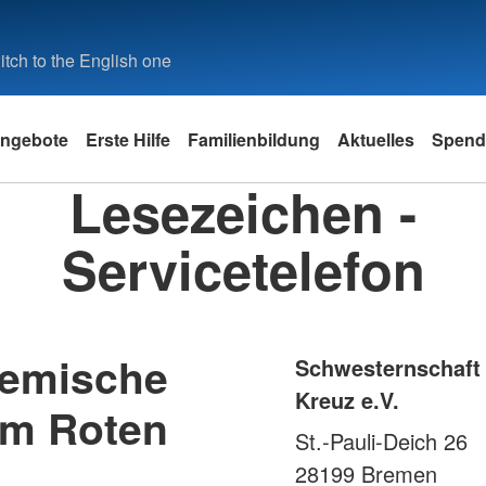
tch to the English one
ngebote
Erste Hilfe
Familienbildung
Aktuelles
Spend
Lesezeichen -
Servicetelefon
remische
Schwesternschaft
Kreuz e.V.
om Roten
St.-Pauli-Deich 26
28199
Bremen