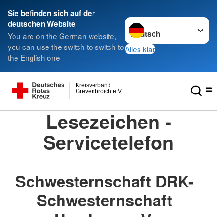
Sie befinden sich auf der
Sprache wechseln zu
deutschen Website
You are on the German website,
you can use the switch to switch to
Alles klar
the English one
Kreisverband
Grevenbroich e.V.
Lesezeichen -
Servicetelefon
Schwesternschaft DRK-
Schwesternschaft