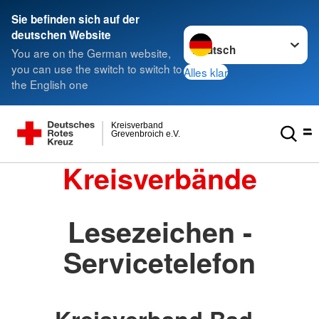
Sie befinden sich auf der
Sprache wechseln zu
deutschen Website
You are on the German website,
you can use the switch to switch to
Alles klar
the English one
Kreisverband
Grevenbroich e.V.
Kreisverbände
Lesezeichen -
Servicetelefon