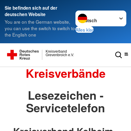
Sie befinden sich auf der
Sprache wechseln zu
deutschen Website
You are on the German website,
you can use the switch to switch to
Alles klar
the English one
Kreisverband
Grevenbroich e.V.
Kreisverbände
Lesezeichen -
Servicetelefon