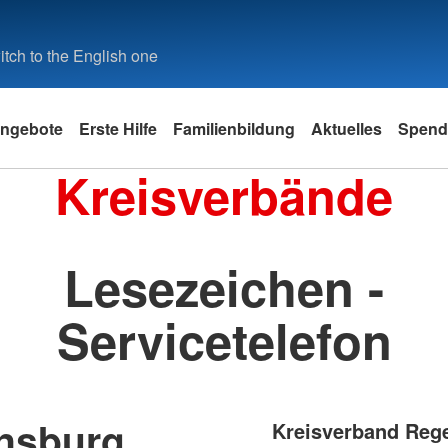
tch to the English one
ngebote
Erste Hilfe
Familienbildung
Aktuelles
Spend
Kreisverbände
Lesezeichen -
Servicetelefon
nsburg
Kreisverband Reg