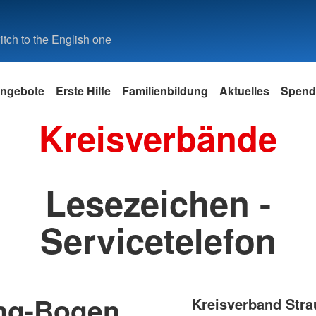
tch to the English one
ngebote
Erste Hilfe
Familienbildung
Aktuelles
Spend
Kreisverbände
Lesezeichen -
Servicetelefon
ing-Bogen
Kreisverband Str