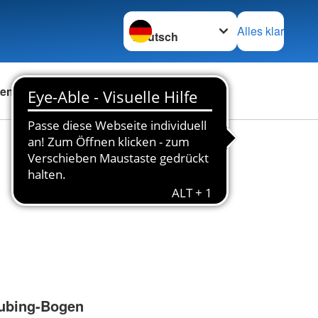
Sprache wechseln zu
Alles klar
en
Das DRK
Karriere
aubing-Bogen