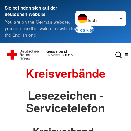
Sie befinden sich auf der
Sprache wechseln zu
deutschen Website
You are on the German website,
you can use the switch to switch to
Alles klar
the English one
Kreisverband
Grevenbroich e.V.
Kreisverbände
Lesezeichen -
Servicetelefon