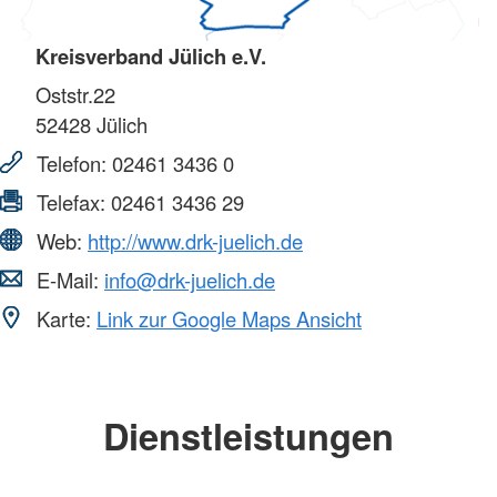
Kreisverband Jülich e.V.
Oststr.22
52428
Jülich
Telefon:
02461 3436 0
Telefax:
02461 3436 29
Web:
http://www.drk-juelich.de
E-Mail:
info@drk-juelich.de
Karte:
Link zur Google Maps Ansicht
Dienstleistungen