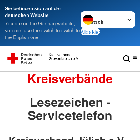
Sie befinden sich auf der
Sprache wechseln zu
deutschen Website
You are on the German website,
you can use the switch to switch to
Alles klar
the English one
Kreisverband
Grevenbroich e.V.
Kreisverbände
Lesezeichen -
Servicetelefon