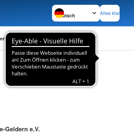
Sprache wechseln zu
Alles klar
en
Das DRK
Karriere
e-Geldern e.V.