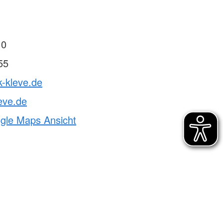
 0
55
k-kleve.de
eve.de
ogle Maps Ansicht