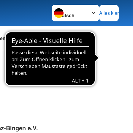
Sprache wechseln zu
Alles klar
en
Das DRK
Karriere
z-Bingen e.V.