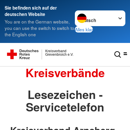
Sie befinden sich auf der
Sprache wechseln zu
deutschen Website
You are on the German website,
you can use the switch to switch to
Alles klar
the English one
Kreisverband
Grevenbroich e.V.
Kreisverbände
Lesezeichen -
Servicetelefon