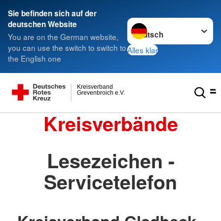
Sie befinden sich auf der
Sprache wechseln zu
deutschen Website
You are on the German website,
you can use the switch to switch to
Alles klar
the English one
Kreisverband
Grevenbroich e.V.
Kreisverbände
Lesezeichen -
Servicetelefon