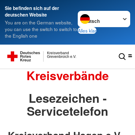
Sie befinden sich auf der
Sprache wechseln zu
deutschen Website
You are on the German website,
you can use the switch to switch to
Alles klar
the English one
Kreisverband
Grevenbroich e.V.
Kreisverbände
Lesezeichen -
Servicetelefon