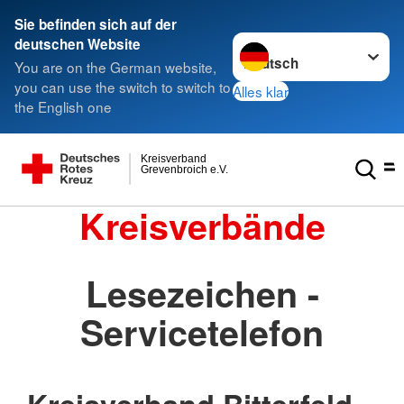
Sie befinden sich auf der
Sprache wechseln zu
deutschen Website
You are on the German website,
you can use the switch to switch to
Alles klar
the English one
Kreisverband
Grevenbroich e.V.
Kreisverbände
Lesezeichen -
Servicetelefon