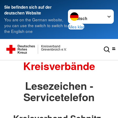
Sie befinden sich auf der
Sprache wechseln zu
deutschen Website
You are on the German website,
you can use the switch to switch to
Alles klar
the English one
Kreisverband
Grevenbroich e.V.
Kreisverbände
Lesezeichen -
Servicetelefon