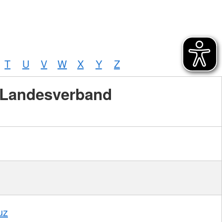
T
U
V
W
X
Y
Z
Landesverband
uz