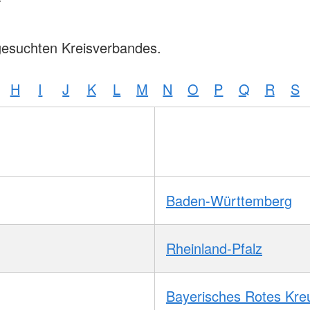
gesuchten Kreisverbandes.
H
I
J
K
L
M
N
O
P
Q
R
S
Baden-Württemberg
Rheinland-Pfalz
Bayerisches Rotes Kre