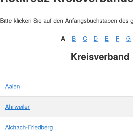
Bitte klicken Sie auf den Anfangsbuchstaben des 
A
B
C
D
E
F
G
Kreisverband
Aalen
Ahrweiler
Aichach-Friedberg