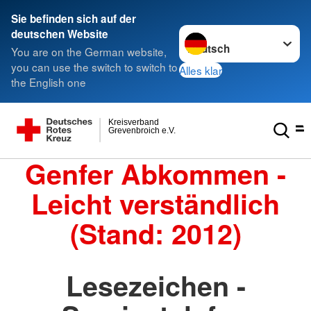
Sie befinden sich auf der
Sprache wechseln zu
deutschen Website
You are on the German website,
you can use the switch to switch to
Alles klar
the English one
Kreisverband
Grevenbroich e.V.
Genfer Abkommen -
Leicht verständlich
(Stand: 2012)
Lesezeichen -