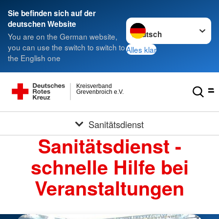
Sie befinden sich auf der
Sprache wechseln zu
deutschen Website
You are on the German website,
you can use the switch to switch to
Alles klar
the English one
Kreisverband
Grevenbroich e.V.
Sanitätsdienst
Sanitätsdienst -
schnelle Hilfe bei
Veranstaltungen