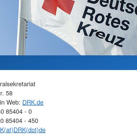
alsekretariat
r. 58
lin Web:
DRK.de
30 85404 - 0
30 85404 - 450
K(at)DRK(dot)de