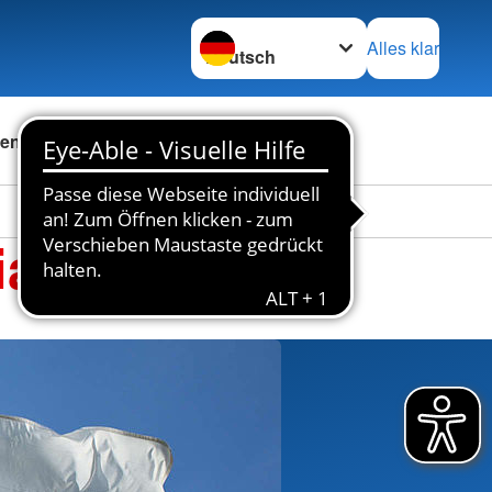
Sprache wechseln zu
Alles klar
en
Das DRK
Karriere
at