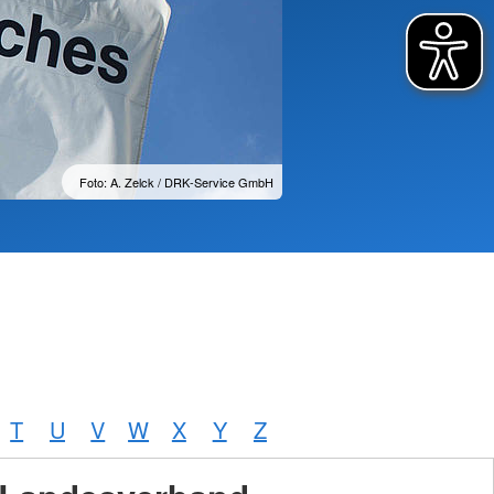
Foto: A. Zelck / DRK-Service GmbH
T
U
V
W
X
Y
Z