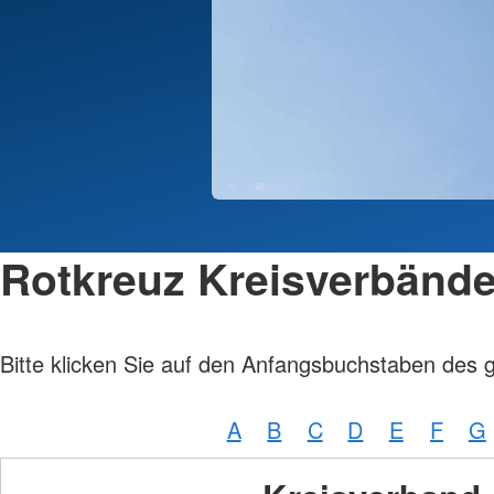
Rotkreuz Kreisverbänd
Bitte klicken Sie auf den Anfangsbuchstaben des 
A
B
C
D
E
F
G