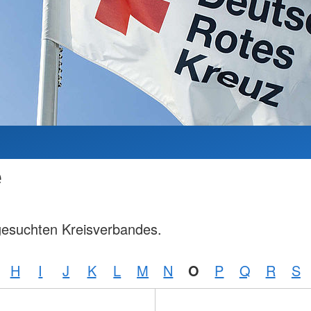
e
gesuchten Kreisverbandes.
H
I
J
K
L
M
N
O
P
Q
R
S