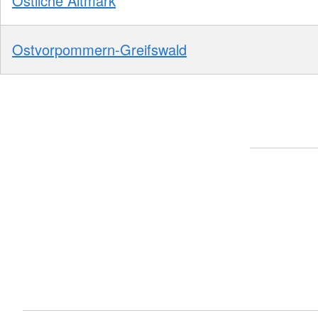
Östliche Altmark
Ostvorpommern-Greifswald