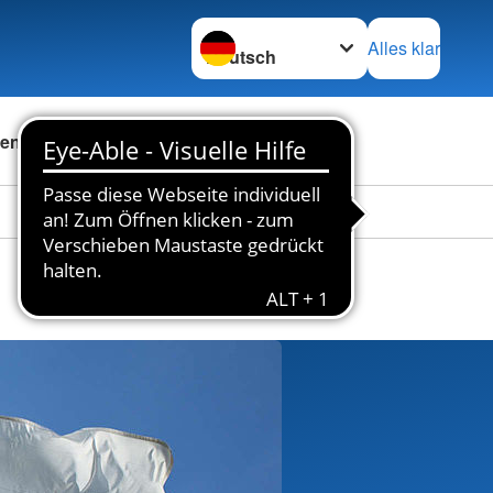
Sprache wechseln zu
Alles klar
en
Das DRK
Karriere