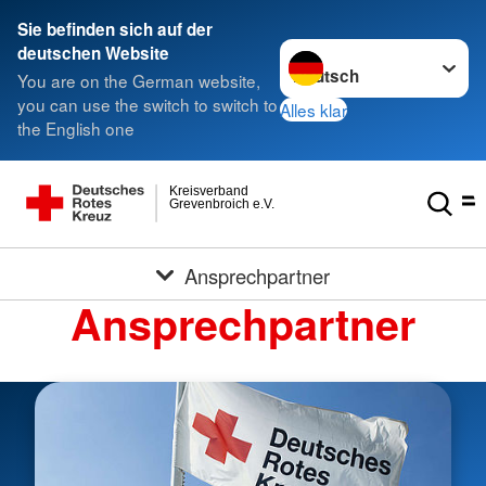
Sie befinden sich auf der
Sprache wechseln zu
deutschen Website
You are on the German website,
you can use the switch to switch to
Alles klar
the English one
Kreisverband
Grevenbroich e.V.
Ansprechpartner
Ansprechpartner