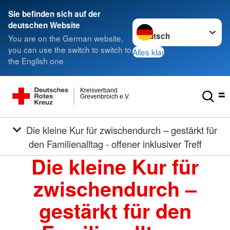
Sie befinden sich auf der
Sprache wechseln zu
deutschen Website
You are on the German website,
you can use the switch to switch to
Alles klar
the English one
Kreisverband
Grevenbroich e.V.
Die kleine Kur für zwischendurch – gestärkt für
den Familienalltag - offener inklusiver Treff
Die kleine Kur für
zwischendurch –
gestärkt für den