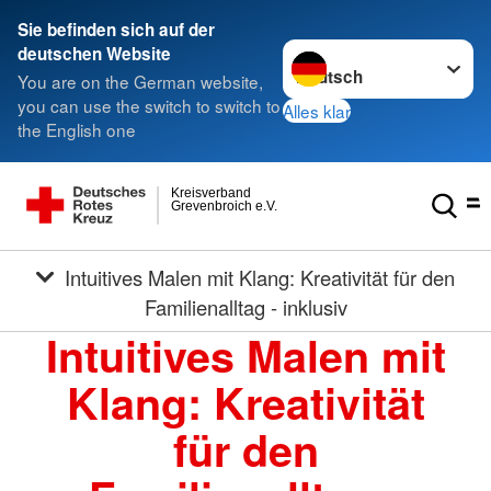
Sie befinden sich auf der
Sprache wechseln zu
deutschen Website
You are on the German website,
you can use the switch to switch to
Alles klar
the English one
Kreisverband
Grevenbroich e.V.
Intuitives Malen mit Klang: Kreativität für den
Familienalltag - inklusiv
Intuitives Malen mit
Klang: Kreativität
für den