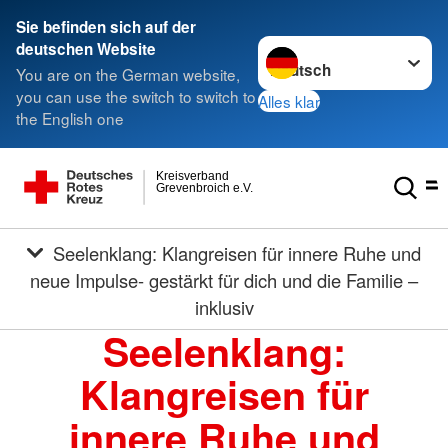
Sie befinden sich auf der
Sprache wechseln zu
deutschen Website
You are on the German website,
you can use the switch to switch to
Alles klar
the English one
Kreisverband
Grevenbroich e.V.
Seelenklang: Klangreisen für innere Ruhe und
neue Impulse- gestärkt für dich und die Familie –
inklusiv
Seelenklang:
Klangreisen für
innere Ruhe und