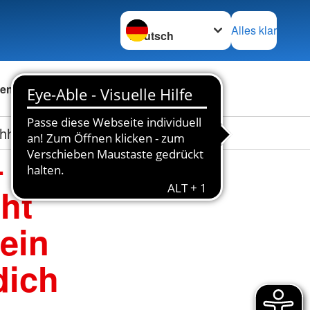
Sprache wechseln zu
Alles klar
en
Das DRK
Karriere
ltig für dich und deine Familie –
–
ht
ein
dich