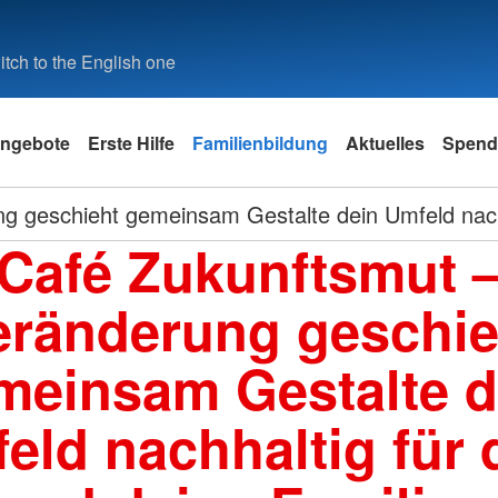
tch to the English one
ngebote
Erste Hilfe
Familienbildung
Aktuelles
Spend
 geschieht gemeinsam Gestalte dein Umfeld nachha
Café Zukunftsmut 
eränderung geschie
meinsam Gestalte d
eld nachhaltig für 