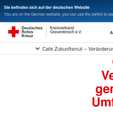
Sie befinden sich auf der deutschen Website
You are on the German website, you can use the switch to swi
Kreisverband
A
Grevenbroich e.V.
Café Zukunftsmut – Veränderung
V
ge
Umf